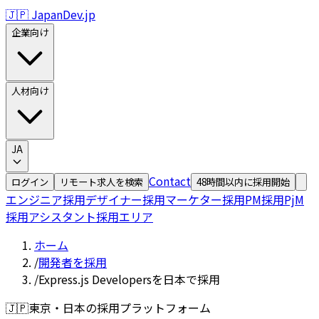
🇯🇵 JapanDev.jp
企業向け
人材向け
JA
Contact
ログイン
リモート求人を検索
48時間以内に採用開始
エンジニア採用
デザイナー採用
マーケター採用
PM採用
PjM
採用
アシスタント採用
エリア
ホーム
/
開発者を採用
/
Express.js Developersを日本で採用
🇯🇵
東京・日本の採用プラットフォーム