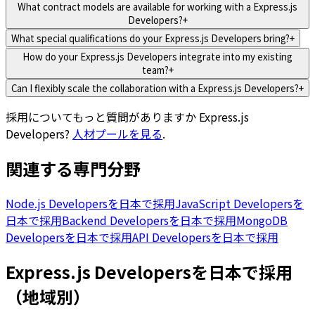
What contract models are available for working with a Express.js
Developers?
+
What special qualifications do your Express.js Developers bring?
+
How do your Express.js Developers integrate into my existing
team?
+
Can I flexibly scale the collaboration with a Express.js Developers?
+
採用についてもっと質問がありますか
Express.js
Developers
?
人材プールを見る
.
関連する専門分野
Node.js Developersを日本で採用
JavaScript Developersを
日本で採用
Backend Developersを日本で採用
MongoDB
Developersを日本で採用
API Developersを日本で採用
Express.js Developersを日本で採用
（地域別）