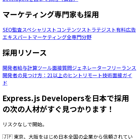
マーケティング専門家も採用
SEO監査スペシャリスト
コンテンツストラテジスト
有料広告
エキスパート
マーケティング全専門分野
採用リソース
開発者給与計算ツール
面接質問ジェネレーター
フリーランス
開発者の見つけ方：21以上のヒント
リモート技術面接ガイ
ド
Express.js Developersを日本で採用
の次の人材がすぐ見つかります！
リスクなしで開始。
🇯🇵
東京、大阪をはじめ日本全国の企業から信頼されてい