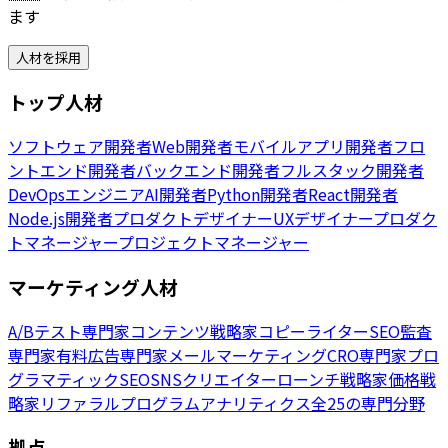
ます
人材を採用
トップ人材
ソフトウェア開発者
Web開発者
モバイルアプリ開発者
フロ
ントエンド開発者
バックエンド開発者
フルスタック開発者
DevOpsエンジニア
AI開発者
Python開発者
React開発者
Node.js開発者
プロダクトデザイナー
UXデザイナー
プロダク
トマネージャー
プロジェクトマネージャー
マーケティング人材
A/Bテスト専門家
コンテンツ戦略家
コピーライター
SEO監査
専門家
有料広告専門家
メールマーケティング
CRO専門家
プロ
グラマティックSEO
SNSクリエイター
ローンチ戦略家
価格戦
略家
リファラルプログラム
アナリティクス
全25の専門分野
拠点