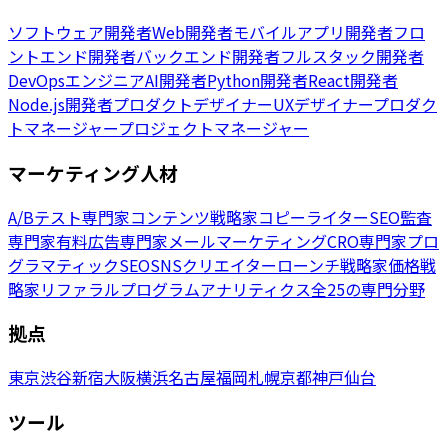
ソフトウェア開発者
Web開発者
モバイルアプリ開発者
フロ
ントエンド開発者
バックエンド開発者
フルスタック開発者
DevOpsエンジニア
AI開発者
Python開発者
React開発者
Node.js開発者
プロダクトデザイナー
UXデザイナー
プロダク
トマネージャー
プロジェクトマネージャー
マーケティング人材
A/Bテスト専門家
コンテンツ戦略家
コピーライター
SEO監査
専門家
有料広告専門家
メールマーケティング
CRO専門家
プロ
グラマティックSEO
SNSクリエイター
ローンチ戦略家
価格戦
略家
リファラルプログラム
アナリティクス
全25の専門分野
拠点
東京
渋谷
新宿
大阪
横浜
名古屋
福岡
札幌
京都
神戸
仙台
ツール