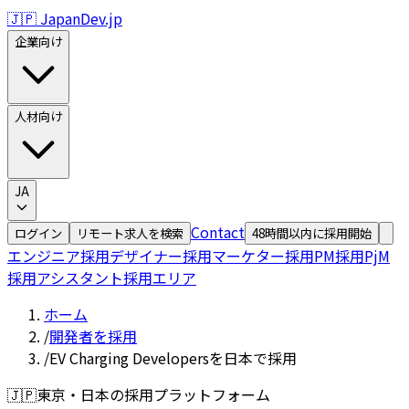
🇯🇵 JapanDev.jp
企業向け
人材向け
JA
Contact
ログイン
リモート求人を検索
48時間以内に採用開始
エンジニア採用
デザイナー採用
マーケター採用
PM採用
PjM
採用
アシスタント採用
エリア
ホーム
/
開発者を採用
/
EV Charging Developersを日本で採用
🇯🇵
東京・日本の採用プラットフォーム