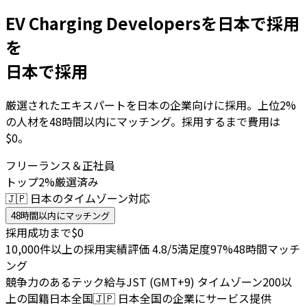
EV Charging Developersを日本で採用
を
日本で採用
厳選されたエキスパートを日本の企業向けに採用。上位2%
の人材を48時間以内にマッチング。採用するまで費用は
$0。
フリーランス＆正社員
トップ2%厳選済み
🇯🇵 日本のタイムゾーン対応
48時間以内にマッチング
採用成功まで$0
10,000件以上の採用実績
評価 4.8/5
満足度97%
48時間マッチ
ング
競争力のあるテック給与
JST (GMT+9) タイムゾーン
200以
上の国籍
日本全国
🇯🇵
日本全国の企業にサービス提供