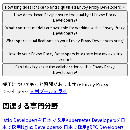
How long does it take to find a qualified Envoy Proxy Developers?
+
How does JapanDev.jp ensure the quality of Envoy Proxy
Developers?
+
What contract models are available for working with a Envoy Proxy
Developers?
+
What special qualifications do your Envoy Proxy Developers bring?
+
How do your Envoy Proxy Developers integrate into my existing
team?
+
Can I flexibly scale the collaboration with a Envoy Proxy
Developers?
+
採用についてもっと質問がありますか
Envoy Proxy
Developers
?
人材プールを見る
.
関連する専門分野
Istio Developersを日本で採用
Kubernetes Developersを日
本で採用
Nginx Developersを日本で採用
gRPC Developers