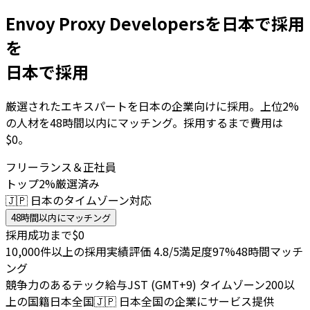
Envoy Proxy Developersを日本で採用
を
日本で採用
厳選されたエキスパートを日本の企業向けに採用。上位2%
の人材を48時間以内にマッチング。採用するまで費用は
$0。
フリーランス＆正社員
トップ2%厳選済み
🇯🇵 日本のタイムゾーン対応
48時間以内にマッチング
採用成功まで$0
10,000件以上の採用実績
評価 4.8/5
満足度97%
48時間マッチ
ング
競争力のあるテック給与
JST (GMT+9) タイムゾーン
200以
上の国籍
日本全国
🇯🇵
日本全国の企業にサービス提供