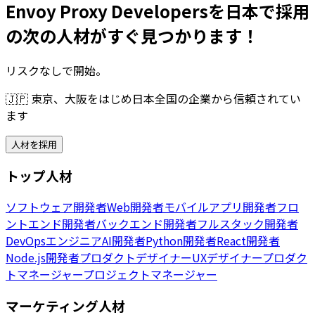
Envoy Proxy Developersを日本で採用
の次の人材がすぐ見つかります！
リスクなしで開始。
🇯🇵
東京、大阪をはじめ日本全国の企業から信頼されてい
ます
人材を採用
トップ人材
ソフトウェア開発者
Web開発者
モバイルアプリ開発者
フロ
ントエンド開発者
バックエンド開発者
フルスタック開発者
DevOpsエンジニア
AI開発者
Python開発者
React開発者
Node.js開発者
プロダクトデザイナー
UXデザイナー
プロダク
トマネージャー
プロジェクトマネージャー
マーケティング人材