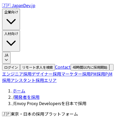
🇯🇵 JapanDev.jp
企業向け
人材向け
JA
Contact
ログイン
リモート求人を検索
48時間以内に採用開始
エンジニア採用
デザイナー採用
マーケター採用
PM採用
PjM
採用
アシスタント採用
エリア
ホーム
/
開発者を採用
/
Envoy Proxy Developersを日本で採用
🇯🇵
東京・日本の採用プラットフォーム