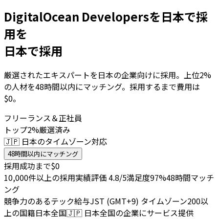
DigitalOcean Developersを日本で採
用を
日本で採用
厳選されたエキスパートを日本の企業向けに採用。上位2%
の人材を48時間以内にマッチング。採用するまで費用は
$0。
フリーランス＆正社員
トップ2%厳選済み
🇯🇵 日本のタイムゾーン対応
48時間以内にマッチング
採用成功まで$0
10,000件以上の採用実績
評価 4.8/5
満足度97%
48時間マッチ
ング
競争力のあるテック給与
JST (GMT+9) タイムゾーン
200以
上の国籍
日本全国
🇯🇵
日本全国の企業にサービス提供