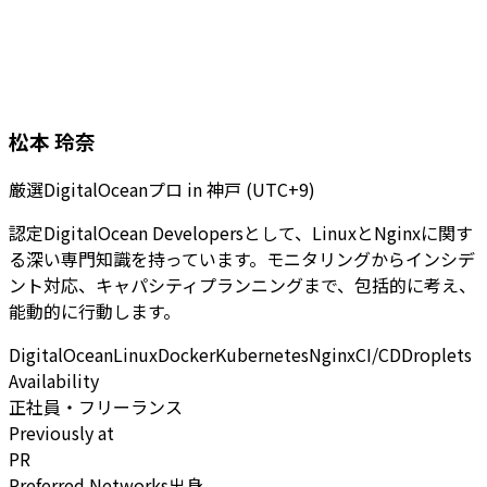
松本 玲奈
厳選DigitalOceanプロ
in
神戸 (UTC+9)
認定DigitalOcean Developersとして、LinuxとNginxに関す
る深い専門知識を持っています。モニタリングからインシデ
ント対応、キャパシティプランニングまで、包括的に考え、
能動的に行動します。
DigitalOcean
Linux
Docker
Kubernetes
Nginx
CI/CD
Droplets
Availability
正社員・フリーランス
Previously at
PR
Preferred Networks出身