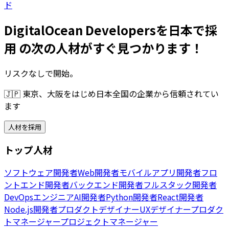
ド
DigitalOcean Developersを日本で採
用 の次の人材がすぐ見つかります！
リスクなしで開始。
🇯🇵
東京、大阪をはじめ日本全国の企業から信頼されてい
ます
人材を採用
トップ人材
ソフトウェア開発者
Web開発者
モバイルアプリ開発者
フロ
ントエンド開発者
バックエンド開発者
フルスタック開発者
DevOpsエンジニア
AI開発者
Python開発者
React開発者
Node.js開発者
プロダクトデザイナー
UXデザイナー
プロダク
トマネージャー
プロジェクトマネージャー