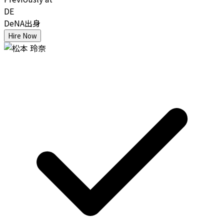
DE
DeNA出身
Hire Now