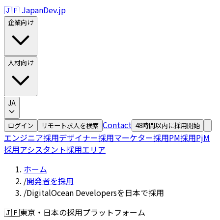
🇯🇵 JapanDev.jp
企業向け
人材向け
JA
Contact
ログイン
リモート求人を検索
48時間以内に採用開始
エンジニア採用
デザイナー採用
マーケター採用
PM採用
PjM
採用
アシスタント採用
エリア
ホーム
/
開発者を採用
/
DigitalOcean Developersを日本で採用
🇯🇵
東京・日本の採用プラットフォーム