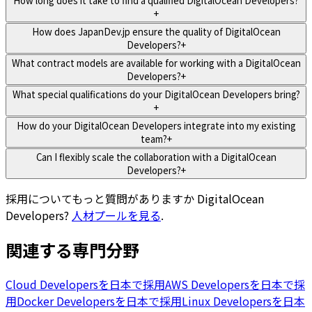
How long does it take to find a qualified DigitalOcean Developers?
+
How does JapanDev.jp ensure the quality of DigitalOcean
Developers?
+
What contract models are available for working with a DigitalOcean
Developers?
+
What special qualifications do your DigitalOcean Developers bring?
+
How do your DigitalOcean Developers integrate into my existing
team?
+
Can I flexibly scale the collaboration with a DigitalOcean
Developers?
+
採用についてもっと質問がありますか
DigitalOcean
Developers
?
人材プールを見る
.
関連する専門分野
Cloud Developersを日本で採用
AWS Developersを日本で採
用
Docker Developersを日本で採用
Linux Developersを日本