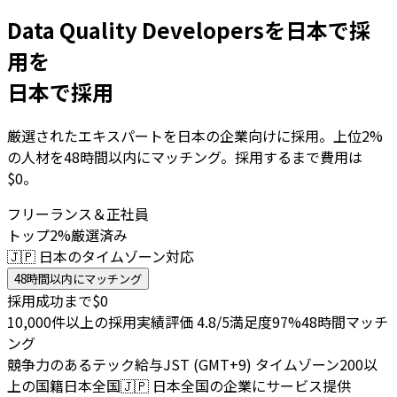
Data Quality Developersを日本で採
用を
日本で採用
厳選されたエキスパートを日本の企業向けに採用。上位2%
の人材を48時間以内にマッチング。採用するまで費用は
$0。
フリーランス＆正社員
トップ2%厳選済み
🇯🇵 日本のタイムゾーン対応
48時間以内にマッチング
採用成功まで$0
10,000件以上の採用実績
評価 4.8/5
満足度97%
48時間マッチ
ング
競争力のあるテック給与
JST (GMT+9) タイムゾーン
200以
上の国籍
日本全国
🇯🇵
日本全国の企業にサービス提供