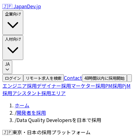
🇯🇵 JapanDev.jp
企業向け
人材向け
JA
Contact
ログイン
リモート求人を検索
48時間以内に採用開始
エンジニア採用
デザイナー採用
マーケター採用
PM採用
PjM
採用
アシスタント採用
エリア
ホーム
/
開発者を採用
/
Data Quality Developersを日本で採用
🇯🇵
東京・日本の採用プラットフォーム