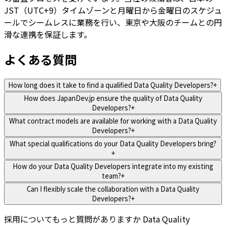
JST（UTC+9）タイムゾーンと月曜日から金曜日のスケジュ
ールでシームレスに業務を行い、東京や大阪のチームとの円
滑な連携を保証します。
よくある質問
How long does it take to find a qualified Data Quality Developers?
+
How does JapanDev.jp ensure the quality of Data Quality
Developers?
+
What contract models are available for working with a Data Quality
Developers?
+
What special qualifications do your Data Quality Developers bring?
+
How do your Data Quality Developers integrate into my existing
team?
+
Can I flexibly scale the collaboration with a Data Quality
Developers?
+
採用についてもっと質問がありますか
Data Quality