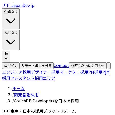
🇯🇵 JapanDev.jp
企業向け
人材向け
JA
Contact
ログイン
リモート求人を検索
48時間以内に採用開始
エンジニア採用
デザイナー採用
マーケター採用
PM採用
PjM
採用
アシスタント採用
エリア
ホーム
/
開発者を採用
/
CouchDB Developersを日本で採用
🇯🇵
東京・日本の採用プラットフォーム