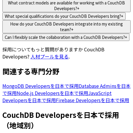
What contract models are available for working with a CouchDB
Developers?
+
What special qualifications do your CouchDB Developers bring?
+
How do your CouchDB Developers integrate into my existing
team?
+
Can I flexibly scale the collaboration with a CouchDB Developers?
+
採用についてもっと質問がありますか
CouchDB
Developers
?
人材プールを見る
.
関連する専門分野
MongoDB Developersを日本で採用
Database Adminsを日本
で採用
Node.js Developersを日本で採用
JavaScript
Developersを日本で採用
Firebase Developersを日本で採用
CouchDB Developersを日本で採用
（地域別）