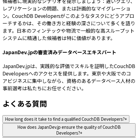
候補者に現実的なシナリオを提示しましょう：遅いクエリ、
レプリケーションの問題、または計画的なマイグレーショ
ン。CouchDB Developersがこのようなタスクにどうアプロ
ーチするかは、その働き方と経験の深さについて多くを語り
ます。日本のフィンテックや物流で一般的な高スループット
システムに精通した候補者は特に価値があります。
JapanDev.jpの審査済みデータベースエキスパート
JapanDev.jpは、実践的な評価でスキルを証明したCouchDB
Developersへのアクセスを提供します。東京や大阪でのコ
アビジネスに集中しながら、資格のあるデータベース人材の
事前選考は私たちにお任せください。
よくある質問
How long does it take to find a qualified CouchDB Developers?
+
How does JapanDev.jp ensure the quality of CouchDB
Developers?
+