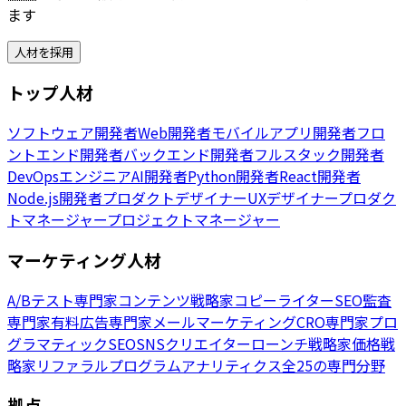
ます
人材を採用
トップ人材
ソフトウェア開発者
Web開発者
モバイルアプリ開発者
フロ
ントエンド開発者
バックエンド開発者
フルスタック開発者
DevOpsエンジニア
AI開発者
Python開発者
React開発者
Node.js開発者
プロダクトデザイナー
UXデザイナー
プロダク
トマネージャー
プロジェクトマネージャー
マーケティング人材
A/Bテスト専門家
コンテンツ戦略家
コピーライター
SEO監査
専門家
有料広告専門家
メールマーケティング
CRO専門家
プロ
グラマティックSEO
SNSクリエイター
ローンチ戦略家
価格戦
略家
リファラルプログラム
アナリティクス
全25の専門分野
拠点