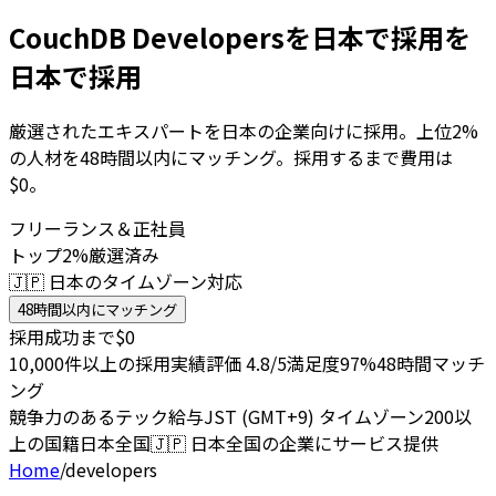
CouchDB Developersを日本で採用を
日本で採用
厳選されたエキスパートを日本の企業向けに採用。上位2%
の人材を48時間以内にマッチング。採用するまで費用は
$0。
フリーランス＆正社員
トップ2%厳選済み
🇯🇵 日本のタイムゾーン対応
48時間以内にマッチング
採用成功まで$0
10,000件以上の採用実績
評価 4.8/5
満足度97%
48時間マッチ
ング
競争力のあるテック給与
JST (GMT+9) タイムゾーン
200以
上の国籍
日本全国
🇯🇵
日本全国の企業にサービス提供
Home
/
developers