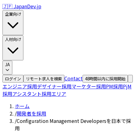
🇯🇵 JapanDev.jp
企業向け
人材向け
JA
Contact
ログイン
リモート求人を検索
48時間以内に採用開始
エンジニア採用
デザイナー採用
マーケター採用
PM採用
PjM
採用
アシスタント採用
エリア
ホーム
/
開発者を採用
/
Configuration Management Developersを日本で採
用