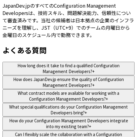
JapanDev.jpのすべてのConfiguration Management
Developersは、技術スキル、問題解決能力、信頼性につい
て審査済みです。当社の候補者は日本拠点の企業のインフラ
ニーズを理解し、JST（UTC+9）でのチームの月曜日から
金曜日のスケジュール内で勤務できます。
よくある質問
How long does it take to find a qualified Configuration
Management Developers?
+
How does JapanDev.jp ensure the quality of Configuration
Management Developers?
+
What contract models are available for working with a
Configuration Management Developers?
+
What special qualifications do your Configuration Management
Developers bring?
+
How do your Configuration Management Developers integrate
into my existing team?
+
Can I flexibly scale the collaboration with a Configuration