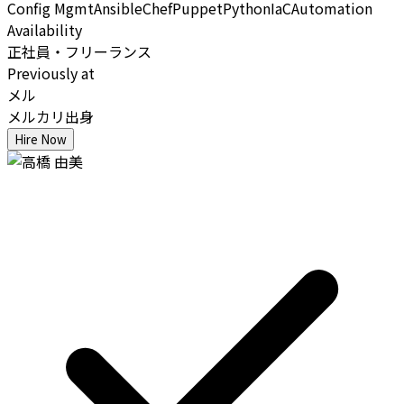
Config Mgmt
Ansible
Chef
Puppet
Python
IaC
Automation
Availability
正社員・フリーランス
Previously at
メル
メルカリ出身
Hire Now