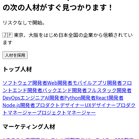
の次の人材がすぐ見つかります！
リスクなしで開始。
🇯🇵
東京、大阪をはじめ日本全国の企業から信頼されてい
ます
人材を採用
トップ人材
ソフトウェア開発者
Web開発者
モバイルアプリ開発者
フロ
ントエンド開発者
バックエンド開発者
フルスタック開発者
DevOpsエンジニア
AI開発者
Python開発者
React開発者
Node.js開発者
プロダクトデザイナー
UXデザイナー
プロダク
トマネージャー
プロジェクトマネージャー
マーケティング人材