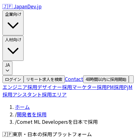
🇯🇵 JapanDev.jp
企業向け
人材向け
JA
Contact
ログイン
リモート求人を検索
48時間以内に採用開始
エンジニア採用
デザイナー採用
マーケター採用
PM採用
PjM
採用
アシスタント採用
エリア
ホーム
/
開発者を採用
/
Comet ML Developersを日本で採用
🇯🇵
東京・日本の採用プラットフォーム