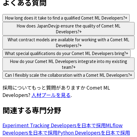
よくある質問
How long does it take to find a qualified Comet ML Developers?
+
How does JapanDev.jp ensure the quality of Comet ML
Developers?
+
What contract models are available for working with a Comet ML
Developers?
+
What special qualifications do your Comet ML Developers bring?
+
How do your Comet ML Developers integrate into my existing
team?
+
Can I flexibly scale the collaboration with a Comet ML Developers?
+
採用についてもっと質問がありますか
Comet ML
Developers
?
人材プールを見る
.
関連する専門分野
Experiment Tracking Developersを日本で採用
MLflow
Developersを日本で採用
Python Developersを日本で採用