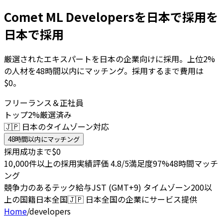
Comet ML Developersを日本で採用を
日本で採用
厳選されたエキスパートを日本の企業向けに採用。上位2%
の人材を48時間以内にマッチング。採用するまで費用は
$0。
フリーランス＆正社員
トップ2%厳選済み
🇯🇵 日本のタイムゾーン対応
48時間以内にマッチング
採用成功まで$0
10,000件以上の採用実績
評価 4.8/5
満足度97%
48時間マッチ
ング
競争力のあるテック給与
JST (GMT+9) タイムゾーン
200以
上の国籍
日本全国
🇯🇵
日本全国の企業にサービス提供
Home
/
developers