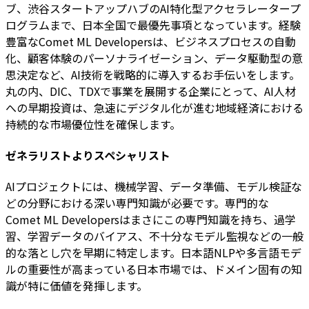
ブ、渋谷スタートアップハブのAI特化型アクセラレータープ
ログラムまで、日本全国で最優先事項となっています。経験
豊富なComet ML Developersは、ビジネスプロセスの自動
化、顧客体験のパーソナライゼーション、データ駆動型の意
思決定など、AI技術を戦略的に導入するお手伝いをします。
丸の内、DIC、TDXで事業を展開する企業にとって、AI人材
への早期投資は、急速にデジタル化が進む地域経済における
持続的な市場優位性を確保します。
ゼネラリストよりスペシャリスト
AIプロジェクトには、機械学習、データ準備、モデル検証な
どの分野における深い専門知識が必要です。専門的な
Comet ML Developersはまさにこの専門知識を持ち、過学
習、学習データのバイアス、不十分なモデル監視などの一般
的な落とし穴を早期に特定します。日本語NLPや多言語モデ
ルの重要性が高まっている日本市場では、ドメイン固有の知
識が特に価値を発揮します。