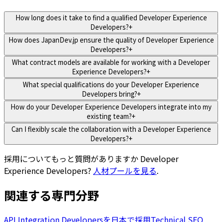
How long does it take to find a qualified Developer Experience
Developers?
+
How does JapanDev.jp ensure the quality of Developer Experience
Developers?
+
What contract models are available for working with a Developer
Experience Developers?
+
What special qualifications do your Developer Experience
Developers bring?
+
How do your Developer Experience Developers integrate into my
existing team?
+
Can I flexibly scale the collaboration with a Developer Experience
Developers?
+
採用についてもっと質問がありますか
Developer
Experience Developers
?
人材プールを見る
.
関連する専門分野
API Integration Developersを日本で採用
Technical SEO