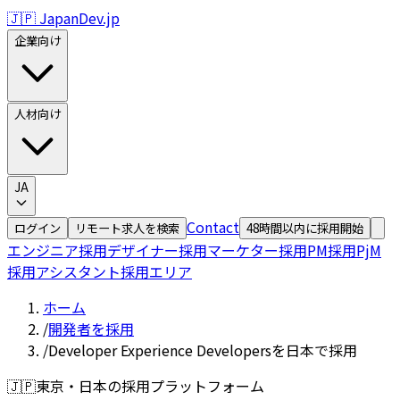
🇯🇵 JapanDev.jp
企業向け
人材向け
JA
Contact
ログイン
リモート求人を検索
48時間以内に採用開始
エンジニア採用
デザイナー採用
マーケター採用
PM採用
PjM
採用
アシスタント採用
エリア
ホーム
/
開発者を採用
/
Developer Experience Developersを日本で採用
🇯🇵
東京・日本の採用プラットフォーム