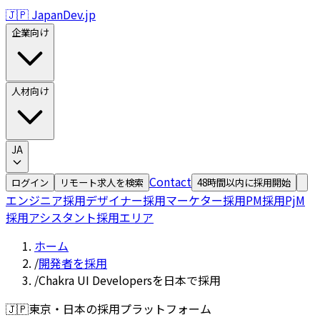
🇯🇵 JapanDev.jp
企業向け
人材向け
JA
Contact
ログイン
リモート求人を検索
48時間以内に採用開始
エンジニア採用
デザイナー採用
マーケター採用
PM採用
PjM
採用
アシスタント採用
エリア
ホーム
/
開発者を採用
/
Chakra UI Developersを日本で採用
🇯🇵
東京・日本の採用プラットフォーム