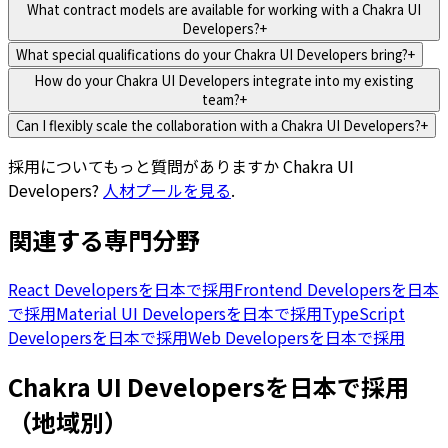
What contract models are available for working with a Chakra UI
Developers?
+
What special qualifications do your Chakra UI Developers bring?
+
How do your Chakra UI Developers integrate into my existing
team?
+
Can I flexibly scale the collaboration with a Chakra UI Developers?
+
採用についてもっと質問がありますか
Chakra UI
Developers
?
人材プールを見る
.
関連する専門分野
React Developersを日本で採用
Frontend Developersを日本
で採用
Material UI Developersを日本で採用
TypeScript
Developersを日本で採用
Web Developersを日本で採用
Chakra UI Developersを日本で採用
（地域別）