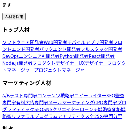
ます
人材を採用
トップ人材
ソフトウェア開発者
Web開発者
モバイルアプリ開発者
フロ
ントエンド開発者
バックエンド開発者
フルスタック開発者
DevOpsエンジニア
AI開発者
Python開発者
React開発者
Node.js開発者
プロダクトデザイナー
UXデザイナー
プロダク
トマネージャー
プロジェクトマネージャー
マーケティング人材
A/Bテスト専門家
コンテンツ戦略家
コピーライター
SEO監査
専門家
有料広告専門家
メールマーケティング
CRO専門家
プロ
グラマティックSEO
SNSクリエイター
ローンチ戦略家
価格戦
略家
リファラルプログラム
アナリティクス
全25の専門分野
拠点