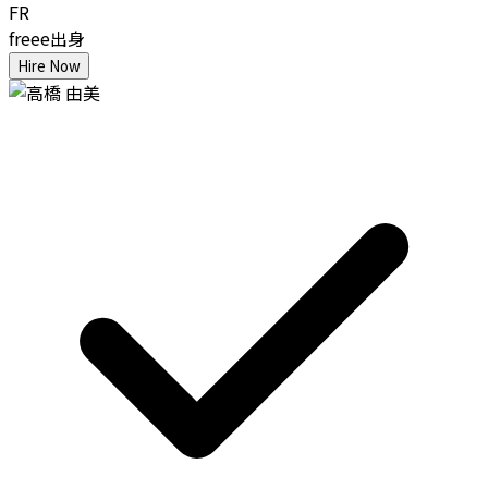
FR
freee出身
Hire Now