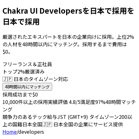
Chakra UI Developersを日本で採用を
日本で採用
厳選されたエキスパートを日本の企業向けに採用。上位2%
の人材を48時間以内にマッチング。採用するまで費用は
$0。
フリーランス＆正社員
トップ2%厳選済み
🇯🇵 日本のタイムゾーン対応
48時間以内にマッチング
採用成功まで$0
10,000件以上の採用実績
評価 4.8/5
満足度97%
48時間マッチ
ング
競争力のあるテック給与
JST (GMT+9) タイムゾーン
200以
上の国籍
日本全国
🇯🇵
日本全国の企業にサービス提供
Home
/
developers