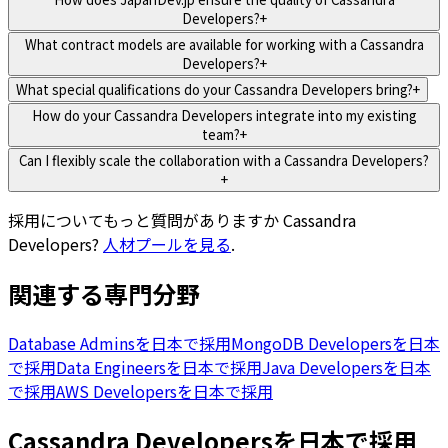
Developers?
+
What contract models are available for working with a Cassandra
Developers?
+
What special qualifications do your Cassandra Developers bring?
+
How do your Cassandra Developers integrate into my existing
team?
+
Can I flexibly scale the collaboration with a Cassandra Developers?
+
採用についてもっと質問がありますか
Cassandra
Developers
?
人材プールを見る
.
関連する専門分野
Database Adminsを日本で採用
MongoDB Developersを日本
で採用
Data Engineersを日本で採用
Java Developersを日本
で採用
AWS Developersを日本で採用
Cassandra Developersを日本で採用