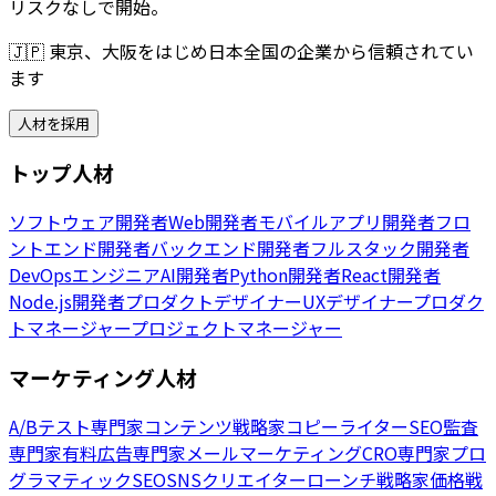
リスクなしで開始。
🇯🇵
東京、大阪をはじめ日本全国の企業から信頼されてい
ます
人材を採用
トップ人材
ソフトウェア開発者
Web開発者
モバイルアプリ開発者
フロ
ントエンド開発者
バックエンド開発者
フルスタック開発者
DevOpsエンジニア
AI開発者
Python開発者
React開発者
Node.js開発者
プロダクトデザイナー
UXデザイナー
プロダク
トマネージャー
プロジェクトマネージャー
マーケティング人材
A/Bテスト専門家
コンテンツ戦略家
コピーライター
SEO監査
専門家
有料広告専門家
メールマーケティング
CRO専門家
プロ
グラマティックSEO
SNSクリエイター
ローンチ戦略家
価格戦