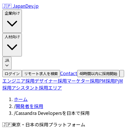
🇯🇵 JapanDev.jp
企業向け
人材向け
JA
Contact
ログイン
リモート求人を検索
48時間以内に採用開始
エンジニア採用
デザイナー採用
マーケター採用
PM採用
PjM
採用
アシスタント採用
エリア
ホーム
/
開発者を採用
/
Cassandra Developersを日本で採用
🇯🇵
東京・日本の採用プラットフォーム