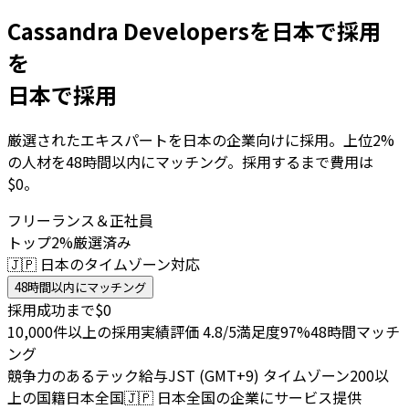
Cassandra Developersを日本で採用
を
日本で採用
厳選されたエキスパートを日本の企業向けに採用。上位2%
の人材を48時間以内にマッチング。採用するまで費用は
$0。
フリーランス＆正社員
トップ2%厳選済み
🇯🇵 日本のタイムゾーン対応
48時間以内にマッチング
採用成功まで$0
10,000件以上の採用実績
評価 4.8/5
満足度97%
48時間マッチ
ング
競争力のあるテック給与
JST (GMT+9) タイムゾーン
200以
上の国籍
日本全国
🇯🇵
日本全国の企業にサービス提供