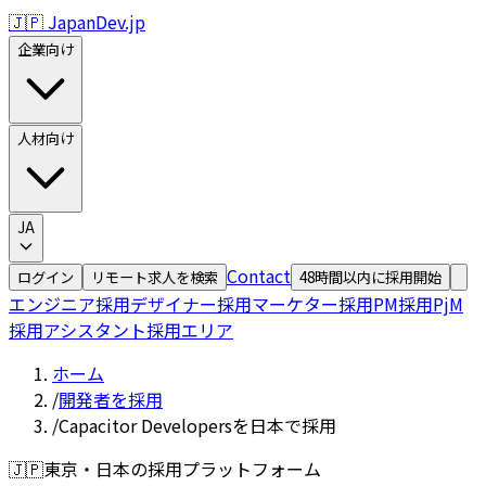
🇯🇵 JapanDev.jp
企業向け
人材向け
JA
Contact
ログイン
リモート求人を検索
48時間以内に採用開始
エンジニア採用
デザイナー採用
マーケター採用
PM採用
PjM
採用
アシスタント採用
エリア
ホーム
/
開発者を採用
/
Capacitor Developersを日本で採用
🇯🇵
東京・日本の採用プラットフォーム