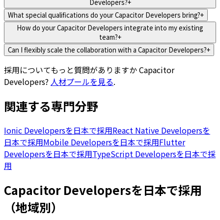
Developers?
+
What special qualifications do your Capacitor Developers bring?
+
How do your Capacitor Developers integrate into my existing
team?
+
Can I flexibly scale the collaboration with a Capacitor Developers?
+
採用についてもっと質問がありますか
Capacitor
Developers
?
人材プールを見る
.
関連する専門分野
Ionic Developersを日本で採用
React Native Developersを
日本で採用
Mobile Developersを日本で採用
Flutter
Developersを日本で採用
TypeScript Developersを日本で採
用
Capacitor Developersを日本で採用
（地域別）