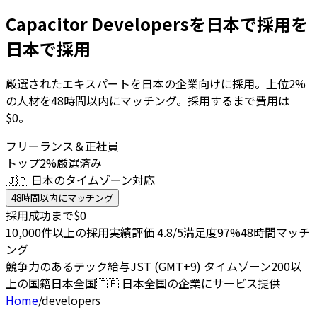
Capacitor Developersを日本で採用を
日本で採用
厳選されたエキスパートを日本の企業向けに採用。上位2%
の人材を48時間以内にマッチング。採用するまで費用は
$0。
フリーランス＆正社員
トップ2%厳選済み
🇯🇵 日本のタイムゾーン対応
48時間以内にマッチング
採用成功まで$0
10,000件以上の採用実績
評価 4.8/5
満足度97%
48時間マッチ
ング
競争力のあるテック給与
JST (GMT+9) タイムゾーン
200以
上の国籍
日本全国
🇯🇵
日本全国の企業にサービス提供
Home
/
developers