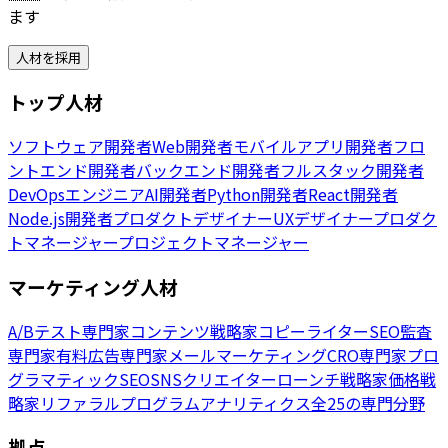
ます
人材を採用
トップ人材
ソフトウェア開発者
Web開発者
モバイルアプリ開発者
フロ
ントエンド開発者
バックエンド開発者
フルスタック開発者
DevOpsエンジニア
AI開発者
Python開発者
React開発者
Node.js開発者
プロダクトデザイナー
UXデザイナー
プロダク
トマネージャー
プロジェクトマネージャー
マーケティング人材
A/Bテスト専門家
コンテンツ戦略家
コピーライター
SEO監査
専門家
有料広告専門家
メールマーケティング
CRO専門家
プロ
グラマティックSEO
SNSクリエイター
ローンチ戦略家
価格戦
略家
リファラルプログラム
アナリティクス
全25の専門分野
拠点