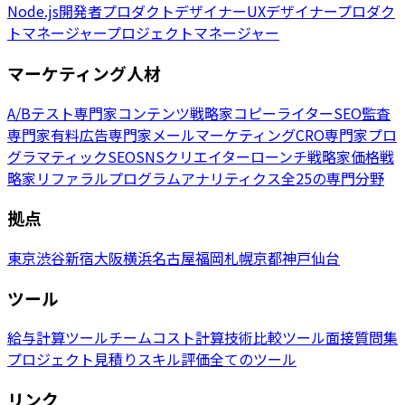
Node.js開発者
プロダクトデザイナー
UXデザイナー
プロダク
トマネージャー
プロジェクトマネージャー
マーケティング人材
A/Bテスト専門家
コンテンツ戦略家
コピーライター
SEO監査
専門家
有料広告専門家
メールマーケティング
CRO専門家
プロ
グラマティックSEO
SNSクリエイター
ローンチ戦略家
価格戦
略家
リファラルプログラム
アナリティクス
全25の専門分野
拠点
東京
渋谷
新宿
大阪
横浜
名古屋
福岡
札幌
京都
神戸
仙台
ツール
給与計算ツール
チームコスト計算
技術比較ツール
面接質問集
プロジェクト見積り
スキル評価
全てのツール
リンク