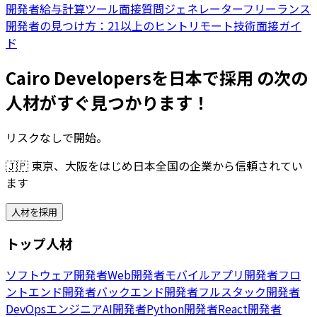
開発者給与計算ツール
面接質問ジェネレーター
フリーランス
開発者の見つけ方：21以上のヒント
リモート技術面接ガイ
ド
Cairo Developersを日本で採用 の次の
人材がすぐ見つかります！
リスクなしで開始。
🇯🇵
東京、大阪をはじめ日本全国の企業から信頼されてい
ます
人材を採用
トップ人材
ソフトウェア開発者
Web開発者
モバイルアプリ開発者
フロ
ントエンド開発者
バックエンド開発者
フルスタック開発者
DevOpsエンジニア
AI開発者
Python開発者
React開発者