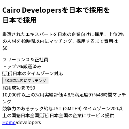
Cairo Developersを日本で採用を
日本で採用
厳選されたエキスパートを日本の企業向けに採用。上位2%
の人材を48時間以内にマッチング。採用するまで費用は
$0。
フリーランス＆正社員
トップ2%厳選済み
🇯🇵 日本のタイムゾーン対応
48時間以内にマッチング
採用成功まで$0
10,000件以上の採用実績
評価 4.8/5
満足度97%
48時間マッチ
ング
競争力のあるテック給与
JST (GMT+9) タイムゾーン
200以
上の国籍
日本全国
🇯🇵
日本全国の企業にサービス提供
Home
/
developers