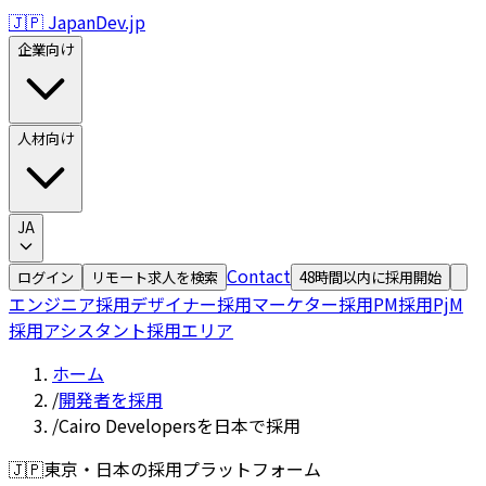
🇯🇵 JapanDev.jp
企業向け
人材向け
JA
Contact
ログイン
リモート求人を検索
48時間以内に採用開始
エンジニア採用
デザイナー採用
マーケター採用
PM採用
PjM
採用
アシスタント採用
エリア
ホーム
/
開発者を採用
/
Cairo Developersを日本で採用
🇯🇵
東京・日本の採用プラットフォーム