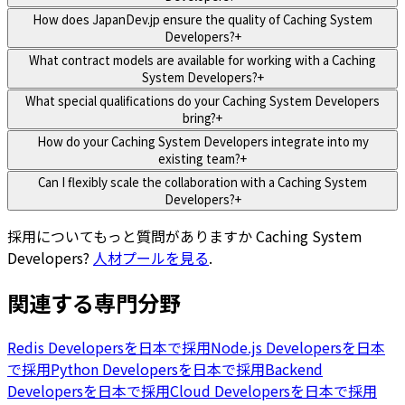
How does JapanDev.jp ensure the quality of Caching System
Developers?
+
What contract models are available for working with a Caching
System Developers?
+
What special qualifications do your Caching System Developers
bring?
+
How do your Caching System Developers integrate into my
existing team?
+
Can I flexibly scale the collaboration with a Caching System
Developers?
+
採用についてもっと質問がありますか
Caching System
Developers
?
人材プールを見る
.
関連する専門分野
Redis Developersを日本で採用
Node.js Developersを日本
で採用
Python Developersを日本で採用
Backend
Developersを日本で採用
Cloud Developersを日本で採用