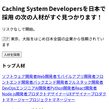
Caching System Developersを日本で
採用 の次の人材がすぐ見つかります！
リスクなしで開始。
🇯🇵
東京、大阪をはじめ日本全国の企業から信頼されてい
ます
人材を採用
トップ人材
ソフトウェア開発者
Web開発者
モバイルアプリ開発者
フロ
ントエンド開発者
バックエンド開発者
フルスタック開発者
DevOpsエンジニア
AI開発者
Python開発者
React開発者
Node.js開発者
プロダクトデザイナー
UXデザイナー
プロダク
トマネージャー
プロジェクトマネージャー