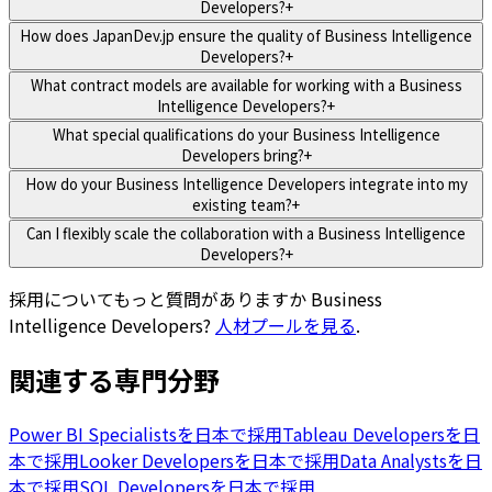
Developers?
+
How does JapanDev.jp ensure the quality of Business Intelligence
Developers?
+
What contract models are available for working with a Business
Intelligence Developers?
+
What special qualifications do your Business Intelligence
Developers bring?
+
How do your Business Intelligence Developers integrate into my
existing team?
+
Can I flexibly scale the collaboration with a Business Intelligence
Developers?
+
採用についてもっと質問がありますか
Business
Intelligence Developers
?
人材プールを見る
.
関連する専門分野
Power BI Specialistsを日本で採用
Tableau Developersを日
本で採用
Looker Developersを日本で採用
Data Analystsを日
本で採用
SQL Developersを日本で採用