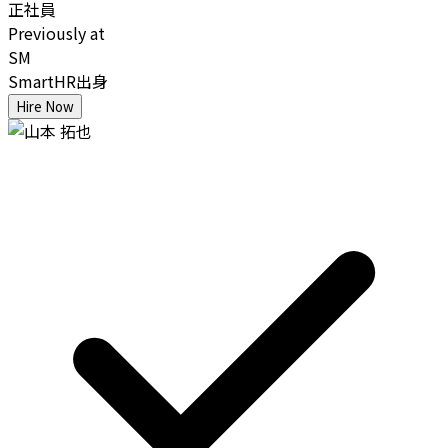
正社員
Previously at
SM
SmartHR出身
Hire Now