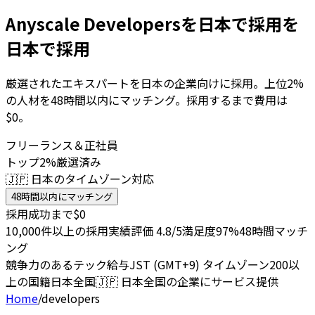
Anyscale Developersを日本で採用を
日本で採用
厳選されたエキスパートを日本の企業向けに採用。上位2%
の人材を48時間以内にマッチング。採用するまで費用は
$0。
フリーランス＆正社員
トップ2%厳選済み
🇯🇵 日本のタイムゾーン対応
48時間以内にマッチング
採用成功まで$0
10,000件以上の採用実績
評価 4.8/5
満足度97%
48時間マッチ
ング
競争力のあるテック給与
JST (GMT+9) タイムゾーン
200以
上の国籍
日本全国
🇯🇵
日本全国の企業にサービス提供
Home
/
developers