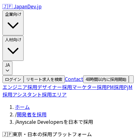
🇯🇵 JapanDev.jp
企業向け
人材向け
JA
Contact
ログイン
リモート求人を検索
48時間以内に採用開始
エンジニア採用
デザイナー採用
マーケター採用
PM採用
PjM
採用
アシスタント採用
エリア
ホーム
/
開発者を採用
/
Anyscale Developersを日本で採用
🇯🇵
東京・日本の採用プラットフォーム