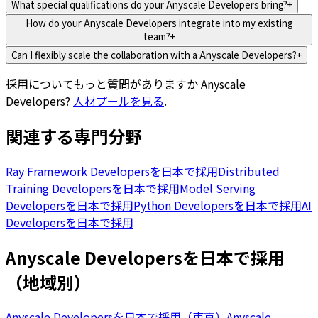
What special qualifications do your Anyscale Developers bring?
+
How do your Anyscale Developers integrate into my existing
team?
+
Can I flexibly scale the collaboration with a Anyscale Developers?
+
採用についてもっと質問がありますか
Anyscale
Developers
?
人材プールを見る
.
関連する専門分野
Ray Framework Developersを日本で採用
Distributed
Training Developersを日本で採用
Model Serving
Developersを日本で採用
Python Developersを日本で採用
AI
Developersを日本で採用
Anyscale Developersを日本で採用
（地域別）
Anyscale Developersを日本で採用（東京）
Anyscale