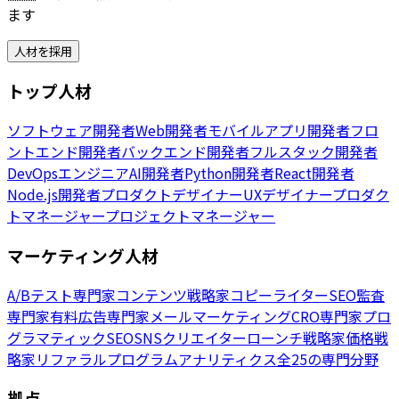
ます
人材を採用
トップ人材
ソフトウェア開発者
Web開発者
モバイルアプリ開発者
フロ
ントエンド開発者
バックエンド開発者
フルスタック開発者
DevOpsエンジニア
AI開発者
Python開発者
React開発者
Node.js開発者
プロダクトデザイナー
UXデザイナー
プロダク
トマネージャー
プロジェクトマネージャー
マーケティング人材
A/Bテスト専門家
コンテンツ戦略家
コピーライター
SEO監査
専門家
有料広告専門家
メールマーケティング
CRO専門家
プロ
グラマティックSEO
SNSクリエイター
ローンチ戦略家
価格戦
略家
リファラルプログラム
アナリティクス
全25の専門分野
拠点