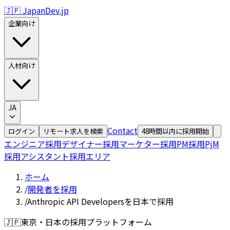
🇯🇵 JapanDev.jp
企業向け
人材向け
JA
Contact
ログイン
リモート求人を検索
48時間以内に採用開始
エンジニア採用
デザイナー採用
マーケター採用
PM採用
PjM
採用
アシスタント採用
エリア
ホーム
/
開発者を採用
/
Anthropic API Developersを日本で採用
🇯🇵
東京・日本の採用プラットフォーム