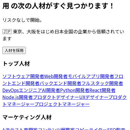
用 の次の人材がすぐ見つかります！
リスクなしで開始。
🇯🇵
東京、大阪をはじめ日本全国の企業から信頼されてい
ます
人材を採用
トップ人材
ソフトウェア開発者
Web開発者
モバイルアプリ開発者
フロ
ントエンド開発者
バックエンド開発者
フルスタック開発者
DevOpsエンジニア
AI開発者
Python開発者
React開発者
Node.js開発者
プロダクトデザイナー
UXデザイナー
プロダク
トマネージャー
プロジェクトマネージャー
マーケティング人材
A/Bテスト専門家
コンテンツ戦略家
コピーライター
SEO監査