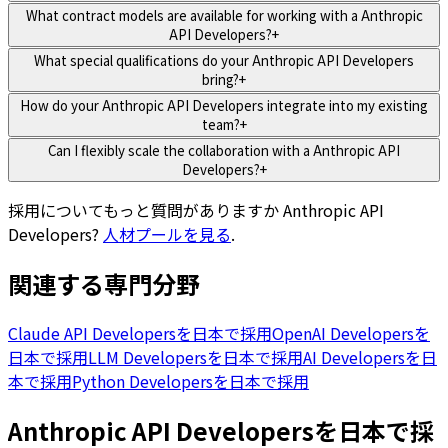
What contract models are available for working with a Anthropic
API Developers?
+
What special qualifications do your Anthropic API Developers
bring?
+
How do your Anthropic API Developers integrate into my existing
team?
+
Can I flexibly scale the collaboration with a Anthropic API
Developers?
+
採用についてもっと質問がありますか
Anthropic API
Developers
?
人材プールを見る
.
関連する専門分野
Claude API Developersを日本で採用
OpenAI Developersを
日本で採用
LLM Developersを日本で採用
AI Developersを日
本で採用
Python Developersを日本で採用
Anthropic API Developersを日本で採