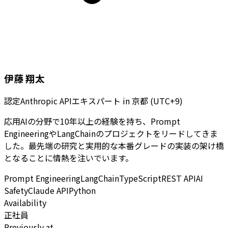
伊藤 翔太
認定Anthropic APIエキスパート
in
京都 (UTC+9)
応用AIの分野で10年以上の経験を持ち、Prompt
EngineeringやLangChainのプロジェクトをリードしてきま
した。最先端の研究と実用的な本番グレードの実装の架け橋
となることに情熱を注いでいます。
Prompt Engineering
LangChain
TypeScript
REST API
AI
Safety
Claude API
Python
Availability
正社員
Previously at