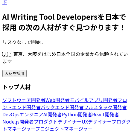
ド
AI Writing Tool Developersを日本で
採用 の次の人材がすぐ見つかります！
リスクなしで開始。
🇯🇵
東京、大阪をはじめ日本全国の企業から信頼されてい
ます
人材を採用
トップ人材
ソフトウェア開発者
Web開発者
モバイルアプリ開発者
フロ
ントエンド開発者
バックエンド開発者
フルスタック開発者
DevOpsエンジニア
AI開発者
Python開発者
React開発者
Node.js開発者
プロダクトデザイナー
UXデザイナー
プロダク
トマネージャー
プロジェクトマネージャー