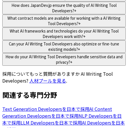
How does JapanDev.jp ensure the quality of AI Writing Tool
Developers?
+
What contract models are available for working with a AI Writing
Tool Developers?
+
What AI frameworks and technologies do your AI Writing Tool
Developers work with?
+
Can your AI Writing Tool Developers also optimize or fine-tune
existing models?
+
How do your AI Writing Tool Developers handle sensitive data and
privacy?
+
採用についてもっと質問がありますか
AI Writing Tool
Developers
?
人材プールを見る
.
関連する専門分野
Text Generation Developersを日本で採用
AI Content
Generation Developersを日本で採用
NLP Developersを日
本で採用
LLM Developersを日本で採用
AI Developersを日本