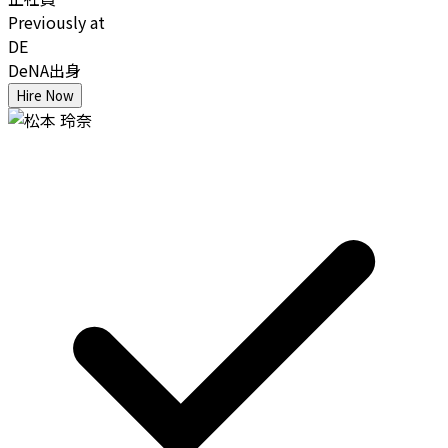
Previously at
DE
DeNA出身
Hire Now