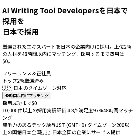
AI Writing Tool Developersを日本で
採用を
日本で採用
厳選されたエキスパートを日本の企業向けに採用。上位2%
の人材を48時間以内にマッチング。採用するまで費用は
$0。
フリーランス＆正社員
トップ2%厳選済み
🇯🇵 日本のタイムゾーン対応
48時間以内にマッチング
採用成功まで$0
10,000件以上の採用実績
評価 4.8/5
満足度97%
48時間マッチ
ング
競争力のあるテック給与
JST (GMT+9) タイムゾーン
200以
上の国籍
日本全国
🇯🇵
日本全国の企業にサービス提供