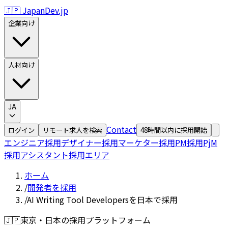
🇯🇵 JapanDev.jp
企業向け
人材向け
JA
Contact
ログイン
リモート求人を検索
48時間以内に採用開始
エンジニア採用
デザイナー採用
マーケター採用
PM採用
PjM
採用
アシスタント採用
エリア
ホーム
/
開発者を採用
/
AI Writing Tool Developersを日本で採用
🇯🇵
東京・日本の採用プラットフォーム