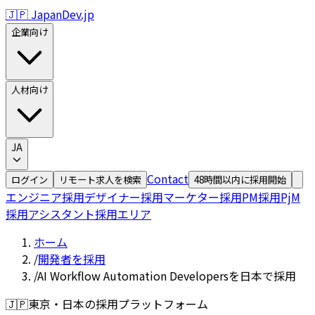
🇯🇵 JapanDev.jp
企業向け
人材向け
JA
Contact
ログイン
リモート求人を検索
48時間以内に採用開始
エンジニア採用
デザイナー採用
マーケター採用
PM採用
PjM
採用
アシスタント採用
エリア
ホーム
/
開発者を採用
/
AI Workflow Automation Developersを日本で採用
🇯🇵
東京・日本の採用プラットフォーム