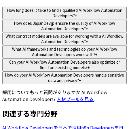
How long does it take to find a qualified AI Workflow Automation
Developers?
+
How does JapanDev.jp ensure the quality of AI Workflow
Automation Developers?
+
What contract models are available for working with a AI Workflow
Automation Developers?
+
What AI frameworks and technologies do your AI Workflow
Automation Developers work with?
+
Can your AI Workflow Automation Developers also optimize or
fine-tune existing models?
+
How do your AI Workflow Automation Developers handle sensitive
data and privacy?
+
採用についてもっと質問がありますか
AI Workflow
Automation Developers
?
人材プールを見る
.
関連する専門分野
AI Workflow Developersを日本で採用
n8n Developersを日