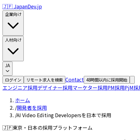
🇯🇵 JapanDev.jp
企業向け
人材向け
JA
Contact
ログイン
リモート求人を検索
48時間以内に採用開始
エンジニア採用
デザイナー採用
マーケター採用
PM採用
PjM採
ホーム
/
開発者を採用
/
AI Video Editing Developersを日本で採用
🇯🇵
東京・日本の採用プラットフォーム