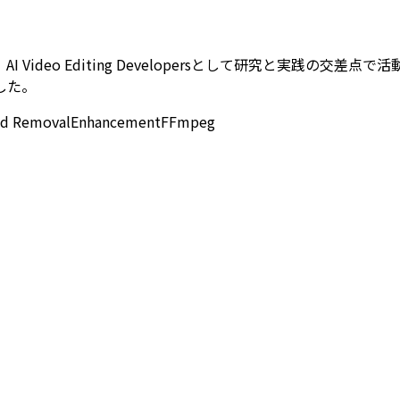
deo Editing Developersとして研究と実践の交差点
した。
d Removal
Enhancement
FFmpeg