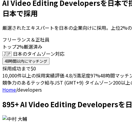
AI Video Editing Developersを日
日本で採用
厳選されたエキスパートを日本の企業向けに採用。上位2%の
フリーランス＆正社員
トップ2%厳選済み
🇯🇵 日本のタイムゾーン対応
48時間以内にマッチング
採用成功まで$0
10,000件以上の採用実績
評価 4.8/5
満足度97%
48時間マッチ
競争力のあるテック給与
JST (GMT+9) タイムゾーン
200以
Home
/
developers
895+ AI Video Editing Devel