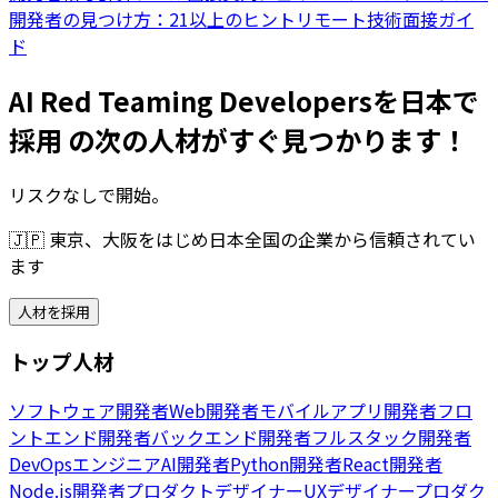
開発者の見つけ方：21以上のヒント
リモート技術面接ガイ
ド
AI Red Teaming Developersを日本で
採用 の次の人材がすぐ見つかります！
リスクなしで開始。
🇯🇵
東京、大阪をはじめ日本全国の企業から信頼されてい
ます
人材を採用
トップ人材
ソフトウェア開発者
Web開発者
モバイルアプリ開発者
フロ
ントエンド開発者
バックエンド開発者
フルスタック開発者
DevOpsエンジニア
AI開発者
Python開発者
React開発者
Node.js開発者
プロダクトデザイナー
UXデザイナー
プロダク