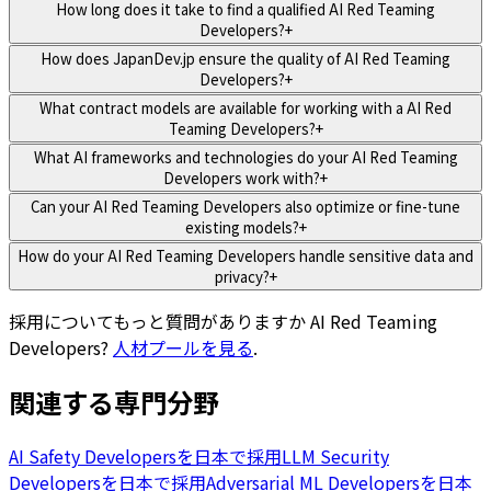
How long does it take to find a qualified AI Red Teaming
Developers?
+
How does JapanDev.jp ensure the quality of AI Red Teaming
Developers?
+
What contract models are available for working with a AI Red
Teaming Developers?
+
What AI frameworks and technologies do your AI Red Teaming
Developers work with?
+
Can your AI Red Teaming Developers also optimize or fine-tune
existing models?
+
How do your AI Red Teaming Developers handle sensitive data and
privacy?
+
採用についてもっと質問がありますか
AI Red Teaming
Developers
?
人材プールを見る
.
関連する専門分野
AI Safety Developersを日本で採用
LLM Security
Developersを日本で採用
Adversarial ML Developersを日本