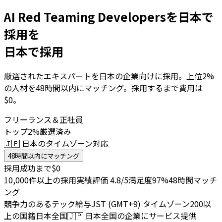
AI Red Teaming Developersを日本で
採用を
日本で採用
厳選されたエキスパートを日本の企業向けに採用。上位2%
の人材を48時間以内にマッチング。採用するまで費用は
$0。
フリーランス＆正社員
トップ2%厳選済み
🇯🇵 日本のタイムゾーン対応
48時間以内にマッチング
採用成功まで$0
10,000件以上の採用実績
評価 4.8/5
満足度97%
48時間マッチ
ング
競争力のあるテック給与
JST (GMT+9) タイムゾーン
200以
上の国籍
日本全国
🇯🇵
日本全国の企業にサービス提供