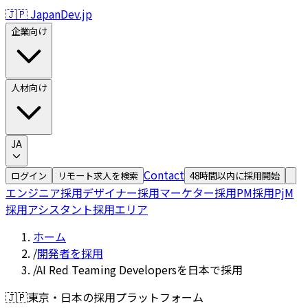
🇯🇵 JapanDev.jp
企業向け
人材向け
JA
Contact
ログイン
リモート求人を検索
48時間以内に採用開始
エンジニア採用
デザイナー採用
マーケター採用
PM採用
PjM
採用
アシスタント採用
エリア
ホーム
/
開発者を採用
/
AI Red Teaming Developersを日本で採用
🇯🇵
東京・日本の採用プラットフォーム