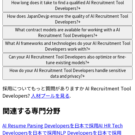
How long does it take to find a qualified AI Recruitment Tool
Developers?
+
How does JapanDev.jp ensure the quality of AI Recruitment Tool
Developers?
+
What contract models are available for working with a AI
Recruitment Tool Developers?
+
What AI frameworks and technologies do your AI Recruitment Tool
Developers work with?
+
Can your AI Recruitment Tool Developers also optimize or fine-
tune existing models?
+
How do your AI Recruitment Tool Developers handle sensitive
data and privacy?
+
採用についてもっと質問がありますか
AI Recruitment Tool
Developers
?
人材プールを見る
.
関連する専門分野
AI Resume Parsing Developersを日本で採用
AI HR Tech
Developersを日本で採用
NLP Developersを日本で採用