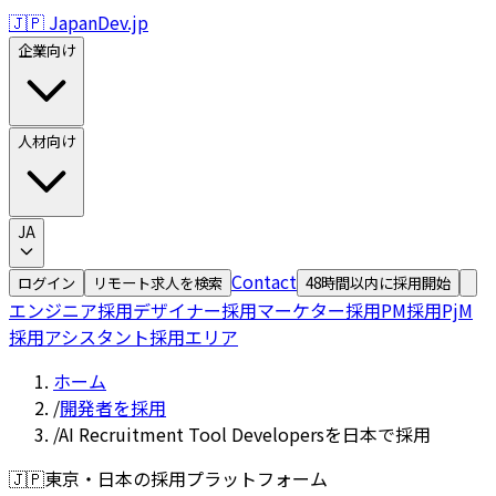
🇯🇵 JapanDev.jp
企業向け
人材向け
JA
Contact
ログイン
リモート求人を検索
48時間以内に採用開始
エンジニア採用
デザイナー採用
マーケター採用
PM採用
PjM
採用
アシスタント採用
エリア
ホーム
/
開発者を採用
/
AI Recruitment Tool Developersを日本で採用
🇯🇵
東京・日本の採用プラットフォーム