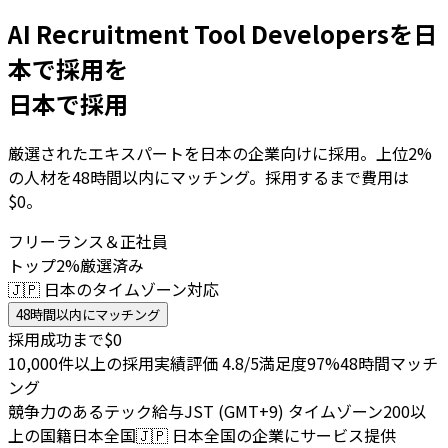
AI Recruitment Tool Developersを日
本で採用を
日本で採用
厳選されたエキスパートを日本の企業向けに採用。上位2%
の人材を48時間以内にマッチング。採用するまで費用は
$0。
フリーランス＆正社員
トップ2%厳選済み
🇯🇵 日本のタイムゾーン対応
48時間以内にマッチング
採用成功まで$0
10,000件以上の採用実績
評価 4.8/5
満足度97%
48時間マッチ
ング
競争力のあるテック給与
JST (GMT+9) タイムゾーン
200以
上の国籍
日本全国
🇯🇵
日本全国の企業にサービス提供