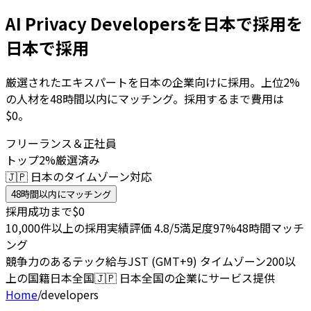
AI Privacy Developersを日本で採用を
日本で採用
厳選されたエキスパートを日本の企業向けに採用。上位2%
の人材を48時間以内にマッチング。採用するまで費用は
$0。
フリーランス＆正社員
トップ2%厳選済み
🇯🇵 日本のタイムゾーン対応
48時間以内にマッチング
採用成功まで$0
10,000件以上の採用実績
評価 4.8/5
満足度97%
48時間マッチ
ング
競争力のあるテック給与
JST (GMT+9) タイムゾーン
200以
上の国籍
日本全国
🇯🇵
日本全国の企業にサービス提供
Home
/
developers