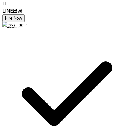
LI
LINE出身
Hire Now