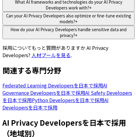
What AI frameworks and technologies do your AI Privacy
Developers work with?
+
Can your AI Privacy Developers also optimize or fine-tune existing
models?
+
How do your AI Privacy Developers handle sensitive data and
privacy?
+
採用についてもっと質問がありますか
AI Privacy
Developers
?
人材プールを見る
.
関連する専門分野
Federated Learning Developersを日本で採用
AI
Governance Developersを日本で採用
AI Safety Developers
を日本で採用
Python Developersを日本で採用
AI
Developersを日本で採用
AI Privacy Developersを日本で採用
（地域別）