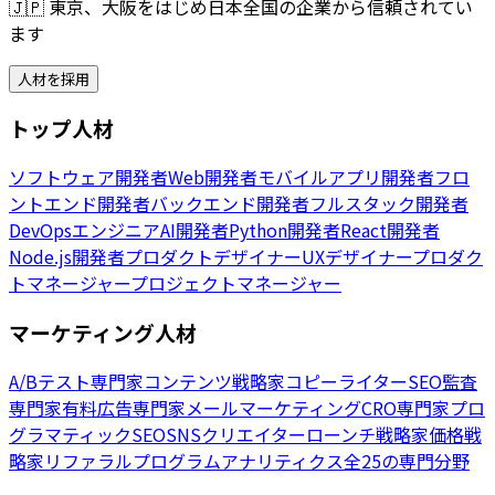
🇯🇵
東京、大阪をはじめ日本全国の企業から信頼されてい
ます
人材を採用
トップ人材
ソフトウェア開発者
Web開発者
モバイルアプリ開発者
フロ
ントエンド開発者
バックエンド開発者
フルスタック開発者
DevOpsエンジニア
AI開発者
Python開発者
React開発者
Node.js開発者
プロダクトデザイナー
UXデザイナー
プロダク
トマネージャー
プロジェクトマネージャー
マーケティング人材
A/Bテスト専門家
コンテンツ戦略家
コピーライター
SEO監査
専門家
有料広告専門家
メールマーケティング
CRO専門家
プロ
グラマティックSEO
SNSクリエイター
ローンチ戦略家
価格戦
略家
リファラルプログラム
アナリティクス
全25の専門分野