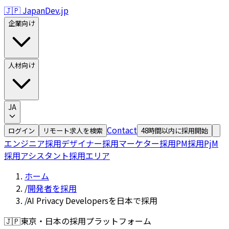
🇯🇵 JapanDev.jp
企業向け
人材向け
JA
Contact
ログイン
リモート求人を検索
48時間以内に採用開始
エンジニア採用
デザイナー採用
マーケター採用
PM採用
PjM
採用
アシスタント採用
エリア
ホーム
/
開発者を採用
/
AI Privacy Developersを日本で採用
🇯🇵
東京・日本の採用プラットフォーム