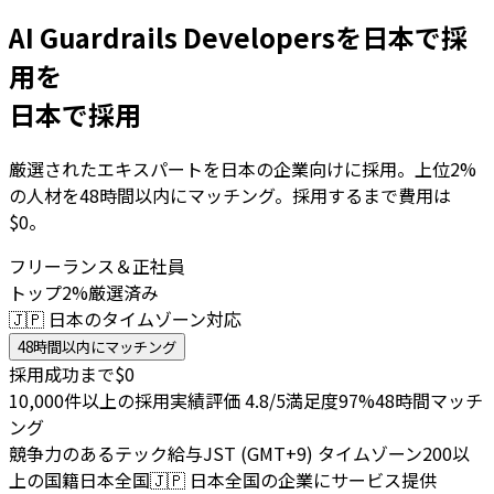
AI Guardrails Developersを日本で採
用を
日本で採用
厳選されたエキスパートを日本の企業向けに採用。上位2%
の人材を48時間以内にマッチング。採用するまで費用は
$0。
フリーランス＆正社員
トップ2%厳選済み
🇯🇵 日本のタイムゾーン対応
48時間以内にマッチング
採用成功まで$0
10,000件以上の採用実績
評価 4.8/5
満足度97%
48時間マッチ
ング
競争力のあるテック給与
JST (GMT+9) タイムゾーン
200以
上の国籍
日本全国
🇯🇵
日本全国の企業にサービス提供