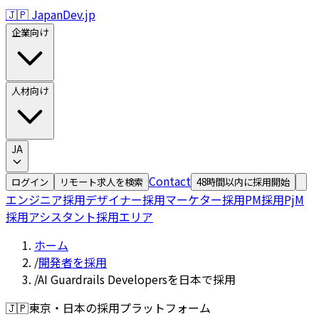
🇯🇵 JapanDev.jp
企業向け
人材向け
JA
Contact
ログイン
リモート求人を検索
48時間以内に採用開始
エンジニア採用
デザイナー採用
マーケター採用
PM採用
PjM
採用
アシスタント採用
エリア
ホーム
/
開発者を採用
/
AI Guardrails Developersを日本で採用
🇯🇵
東京・日本の採用プラットフォーム