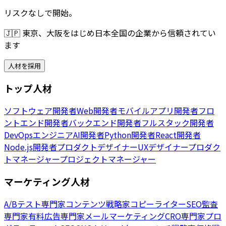
リスクなしで開始。
🇯🇵
東京、大阪をはじめ日本全国の企業から信頼されてい
ます
人材を採用
トップ人材
ソフトウェア開発者
Web開発者
モバイルアプリ開発者
フロ
ントエンド開発者
バックエンド開発者
フルスタック開発者
DevOpsエンジニア
AI開発者
Python開発者
React開発者
Node.js開発者
プロダクトデザイナー
UXデザイナー
プロダク
トマネージャー
プロジェクトマネージャー
マーケティング人材
A/Bテスト専門家
コンテンツ戦略家
コピーライター
SEO監査
専門家
有料広告専門家
メールマーケティング
CRO専門家
プロ