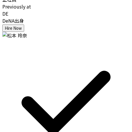
Previously at
DE
DeNA出身
Hire Now