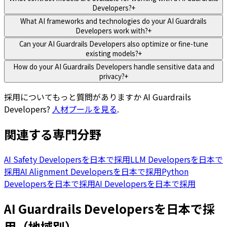
Developers?
+
What AI frameworks and technologies do your AI Guardrails
Developers work with?
+
Can your AI Guardrails Developers also optimize or fine-tune
existing models?
+
How do your AI Guardrails Developers handle sensitive data and
privacy?
+
採用についてもっと質問がありますか
AI Guardrails
Developers
?
人材プールを見る
.
関連する専門分野
AI Safety Developersを日本で採用
LLM Developersを日本で
採用
AI Alignment Developersを日本で採用
Python
Developersを日本で採用
AI Developersを日本で採用
AI Guardrails Developersを日本で採
用（地域別）