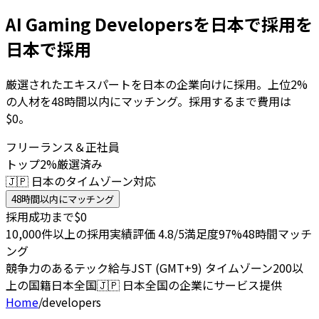
AI Gaming Developersを日本で採用を
日本で採用
厳選されたエキスパートを日本の企業向けに採用。上位2%
の人材を48時間以内にマッチング。採用するまで費用は
$0。
フリーランス＆正社員
トップ2%厳選済み
🇯🇵 日本のタイムゾーン対応
48時間以内にマッチング
採用成功まで$0
10,000件以上の採用実績
評価 4.8/5
満足度97%
48時間マッチ
ング
競争力のあるテック給与
JST (GMT+9) タイムゾーン
200以
上の国籍
日本全国
🇯🇵
日本全国の企業にサービス提供
Home
/
developers