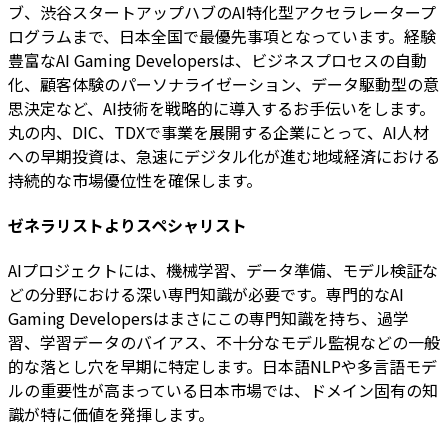
ブ、渋谷スタートアップハブのAI特化型アクセラレータープ
ログラムまで、日本全国で最優先事項となっています。経験
豊富なAI Gaming Developersは、ビジネスプロセスの自動
化、顧客体験のパーソナライゼーション、データ駆動型の意
思決定など、AI技術を戦略的に導入するお手伝いをします。
丸の内、DIC、TDXで事業を展開する企業にとって、AI人材
への早期投資は、急速にデジタル化が進む地域経済における
持続的な市場優位性を確保します。
ゼネラリストよりスペシャリスト
AIプロジェクトには、機械学習、データ準備、モデル検証な
どの分野における深い専門知識が必要です。専門的なAI
Gaming Developersはまさにこの専門知識を持ち、過学
習、学習データのバイアス、不十分なモデル監視などの一般
的な落とし穴を早期に特定します。日本語NLPや多言語モデ
ルの重要性が高まっている日本市場では、ドメイン固有の知
識が特に価値を発揮します。