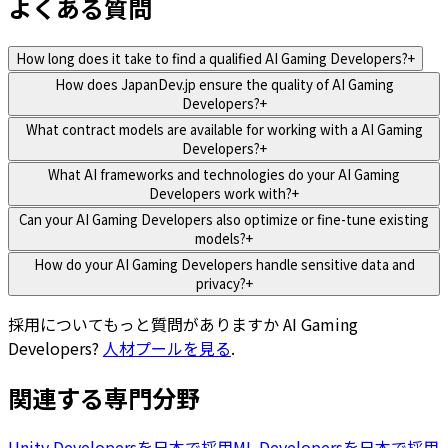
よくある質問
How long does it take to find a qualified AI Gaming Developers?
+
How does JapanDev.jp ensure the quality of AI Gaming
Developers?
+
What contract models are available for working with a AI Gaming
Developers?
+
What AI frameworks and technologies do your AI Gaming
Developers work with?
+
Can your AI Gaming Developers also optimize or fine-tune existing
models?
+
How do your AI Gaming Developers handle sensitive data and
privacy?
+
採用についてもっと質問がありますか
AI Gaming
Developers
?
人材プールを見る
.
関連する専門分野
Unity Developersを日本で採用
ML Developersを日本で採用