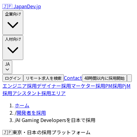
🇯🇵 JapanDev.jp
企業向け
人材向け
JA
Contact
ログイン
リモート求人を検索
48時間以内に採用開始
エンジニア採用
デザイナー採用
マーケター採用
PM採用
PjM
採用
アシスタント採用
エリア
ホーム
/
開発者を採用
/
AI Gaming Developersを日本で採用
🇯🇵
東京・日本の採用プラットフォーム