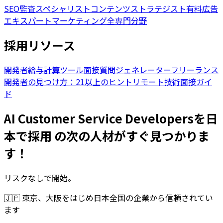
SEO監査スペシャリスト
コンテンツストラテジスト
有料広告
エキスパート
マーケティング全専門分野
採用リソース
開発者給与計算ツール
面接質問ジェネレーター
フリーランス
開発者の見つけ方：21以上のヒント
リモート技術面接ガイ
ド
AI Customer Service Developersを日
本で採用 の次の人材がすぐ見つかりま
す！
リスクなしで開始。
🇯🇵
東京、大阪をはじめ日本全国の企業から信頼されてい
ます