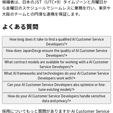
候補者は、日本のJST（UTC+9）タイムゾーンと月曜日か
ら金曜日のスケジュールでシームレスに業務を行い、東京や
大阪のチームとの円滑な連携を保証します。
よくある質問
How long does it take to find a qualified AI Customer Service
Developers?
+
How does JapanDev.jp ensure the quality of AI Customer Service
Developers?
+
What contract models are available for working with a AI Customer
Service Developers?
+
What AI frameworks and technologies do your AI Customer Service
Developers work with?
+
Can your AI Customer Service Developers also optimize or fine-
tune existing models?
+
How do your AI Customer Service Developers handle sensitive
data and privacy?
+
採用についてもっと質問がありますか
AI Customer Service