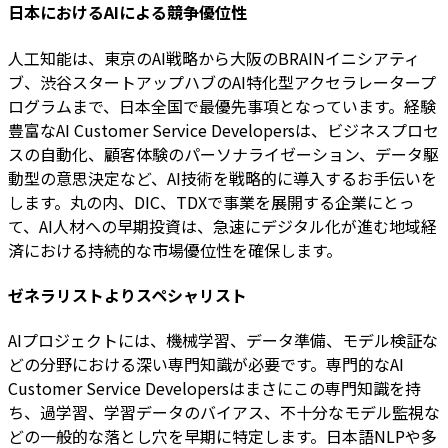
日本におけるAIによる競争優位性
人工知能は、東京のAI戦略から大阪のBRAINイニシアティ
ブ、渋谷スタートアップハブのAI特化型アクセラレータープ
ログラムまで、日本全国で最優先事項となっています。経験
豊富なAI Customer Service Developersは、ビジネスプロセ
スの自動化、顧客体験のパーソナライゼーション、データ駆
動型の意思決定など、AI技術を戦略的に導入するお手伝いを
します。丸の内、DIC、TDXで事業を展開する企業にとっ
て、AI人材への早期投資は、急速にデジタル化が進む地域経
済における持続的な市場優位性を確保します。
ゼネラリストよりスペシャリスト
AIプロジェクトには、機械学習、データ準備、モデル検証な
どの分野における深い専門知識が必要です。専門的なAI
Customer Service Developersはまさにこの専門知識を持
ち、過学習、学習データのバイアス、不十分なモデル監視な
どの一般的な落とし穴を早期に特定します。日本語NLPや多