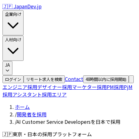
🇯🇵 JapanDev.jp
企業向け
人材向け
JA
Contact
ログイン
リモート求人を検索
48時間以内に採用開始
エンジニア採用
デザイナー採用
マーケター採用
PM採用
PjM
採用
アシスタント採用
エリア
ホーム
/
開発者を採用
/
AI Customer Service Developersを日本で採用
🇯🇵
東京・日本の採用プラットフォーム