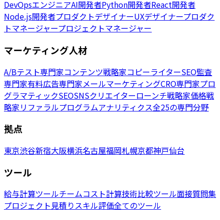
DevOpsエンジニア
AI開発者
Python開発者
React開発者
Node.js開発者
プロダクトデザイナー
UXデザイナー
プロダク
トマネージャー
プロジェクトマネージャー
マーケティング人材
A/Bテスト専門家
コンテンツ戦略家
コピーライター
SEO監査
専門家
有料広告専門家
メールマーケティング
CRO専門家
プロ
グラマティックSEO
SNSクリエイター
ローンチ戦略家
価格戦
略家
リファラルプログラム
アナリティクス
全25の専門分野
拠点
東京
渋谷
新宿
大阪
横浜
名古屋
福岡
札幌
京都
神戸
仙台
ツール
給与計算ツール
チームコスト計算
技術比較ツール
面接質問集
プロジェクト見積り
スキル評価
全てのツール