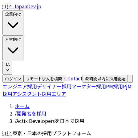
🇯🇵 JapanDev.jp
企業向け
人材向け
JA
Contact
ログイン
リモート求人を検索
48時間以内に採用開始
エンジニア採用
デザイナー採用
マーケター採用
PM採用
PjM
採用
アシスタント採用
エリア
ホーム
/
開発者を採用
/
Actix Developersを日本で採用
🇯🇵
東京・日本の採用プラットフォーム