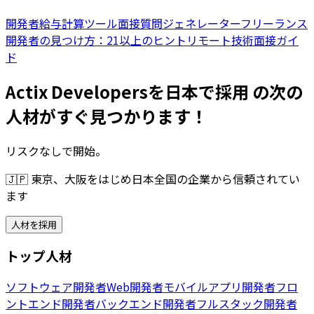
開発者給与計算ツール
面接質問ジェネレーター
フリーランス
開発者の見つけ方：21以上のヒント
リモート技術面接ガイ
ド
Actix Developersを日本で採用 の次の
人材がすぐ見つかります！
リスクなしで開始。
🇯🇵
東京、大阪をはじめ日本全国の企業から信頼されてい
ます
人材を採用
トップ人材
ソフトウェア開発者
Web開発者
モバイルアプリ開発者
フロ
ントエンド開発者
バックエンド開発者
フルスタック開発者