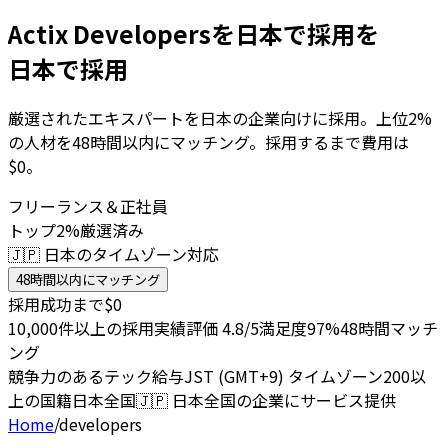
Actix Developersを日本で採用を
日本で採用
厳選されたエキスパートを日本の企業向けに採用。上位2%
の人材を48時間以内にマッチング。採用するまで費用は
$0。
フリーランス＆正社員
トップ2%厳選済み
🇯🇵 日本のタイムゾーン対応
48時間以内にマッチング
採用成功まで$0
10,000件以上の採用実績
評価 4.8/5
満足度97%
48時間マッチ
ング
競争力のあるテック給与
JST (GMT+9) タイムゾーン
200以
上の国籍
日本全国
🇯🇵
日本全国の企業にサービス提供
Home
/
developers