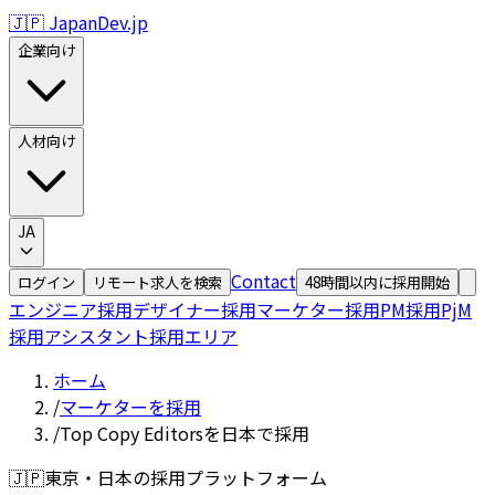
🇯🇵 JapanDev.jp
企業向け
人材向け
JA
Contact
ログイン
リモート求人を検索
48時間以内に採用開始
エンジニア採用
デザイナー採用
マーケター採用
PM採用
PjM
採用
アシスタント採用
エリア
ホーム
/
マーケターを採用
/
Top Copy Editorsを日本で採用
🇯🇵
東京・日本の採用プラットフォーム