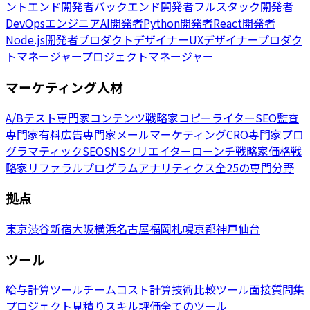
ントエンド開発者
バックエンド開発者
フルスタック開発者
DevOpsエンジニア
AI開発者
Python開発者
React開発者
Node.js開発者
プロダクトデザイナー
UXデザイナー
プロダク
トマネージャー
プロジェクトマネージャー
マーケティング人材
A/Bテスト専門家
コンテンツ戦略家
コピーライター
SEO監査
専門家
有料広告専門家
メールマーケティング
CRO専門家
プロ
グラマティックSEO
SNSクリエイター
ローンチ戦略家
価格戦
略家
リファラルプログラム
アナリティクス
全25の専門分野
拠点
東京
渋谷
新宿
大阪
横浜
名古屋
福岡
札幌
京都
神戸
仙台
ツール
給与計算ツール
チームコスト計算
技術比較ツール
面接質問集
プロジェクト見積り
スキル評価
全てのツール