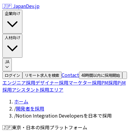
🇯🇵 JapanDev.jp
企業向け
人材向け
JA
Contact
ログイン
リモート求人を検索
48時間以内に採用開始
エンジニア採用
デザイナー採用
マーケター採用
PM採用
PjM
採用
アシスタント採用
エリア
ホーム
/
開発者を採用
/
Notion Integration Developersを日本で採用
🇯🇵
東京・日本の採用プラットフォーム