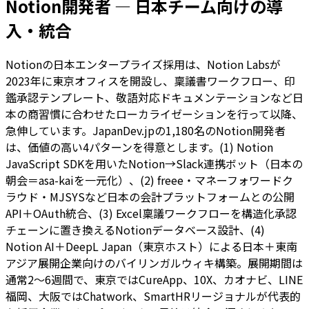
Notion開発者 — 日本チーム向けの導
入・統合
Notionの日本エンタープライズ採用は、Notion Labsが
2023年に東京オフィスを開設し、稟議書ワークフロー、印
鑑承認テンプレート、敬語対応ドキュメンテーションなど日
本の商習慣に合わせたローカライゼーションを行って以降、
急伸しています。JapanDev.jpの1,180名のNotion開発者
は、価値の高い4パターンを得意とします。(1) Notion
JavaScript SDKを用いたNotion→Slack連携ボット（日本の
朝会＝asa-kaiを一元化）、(2) freee・マネーフォワードク
ラウド・MJSYSなど日本の会計プラットフォームとの公開
API＋OAuth統合、(3) Excel稟議ワークフローを構造化承認
チェーンに置き換えるNotionデータベース設計、(4)
Notion AI＋DeepL Japan（東京ホスト）による日本＋東南
アジア展開企業向けのバイリンガルウィキ構築。展開期間は
通常2〜6週間で、東京ではCureApp、10X、カオナビ、LINE
福岡、大阪ではChatwork、SmartHRリージョナルが代表的