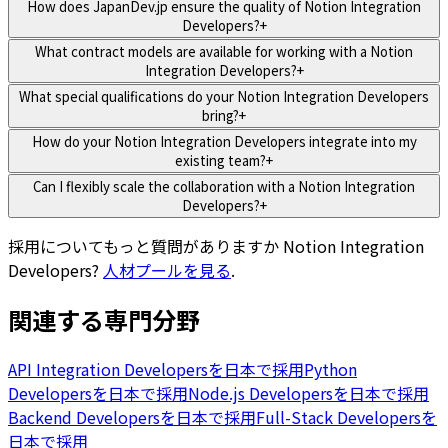
How does JapanDev.jp ensure the quality of Notion Integration
Developers?
+
What contract models are available for working with a Notion
Integration Developers?
+
What special qualifications do your Notion Integration Developers
bring?
+
How do your Notion Integration Developers integrate into my
existing team?
+
Can I flexibly scale the collaboration with a Notion Integration
Developers?
+
採用についてもっと質問がありますか
Notion Integration
Developers
?
人材プールを見る
.
関連する専門分野
API Integration Developersを日本で採用
Python
Developersを日本で採用
Node.js Developersを日本で採用
Backend Developersを日本で採用
Full-Stack Developersを
日本で採用